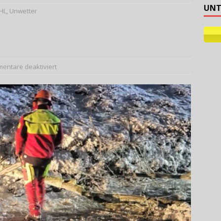
UNT
HL, Unwetter
ehilfe
entare deaktiviert