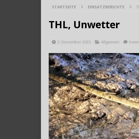
STARTSEITE
EINSATZBERICHTE
T
[ 28. Juli 2026 ]
Trag
THL, Unwetter
2. Dezember 2023
Allgemein
Komm