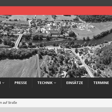
N
PRESSE
TECHNIK
EINSÄTZE
TERMINE
 auf Straße
eimerbrand im Freien