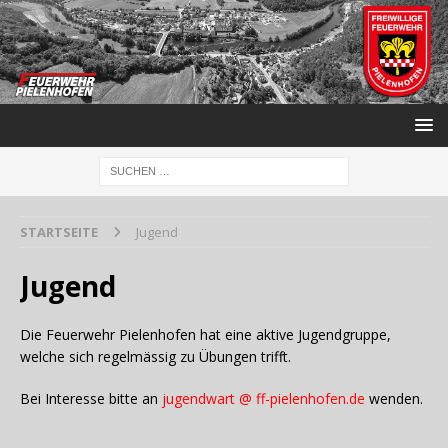
STARTSEITE
Jugend
Jugend
Die Feuerwehr Pielenhofen hat eine aktive Jugendgruppe,
welche sich regelmässig zu Übungen trifft.
Bei Interesse bitte an
jugendwart @ ff-pielenhofen.de
wenden.