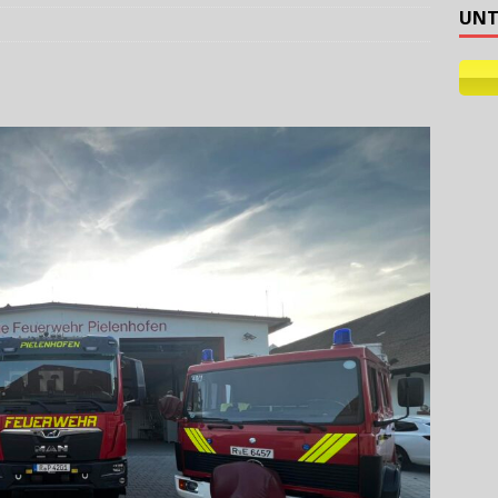
UNT
ehilfe