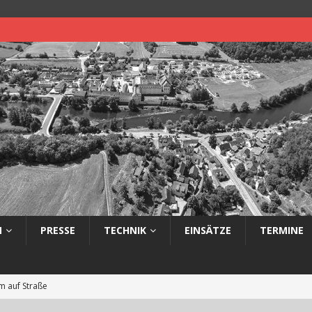
N
PRESSE
TECHNIK
EINSÄTZE
TERMINE
 auf Straße
eimerbrand im Freien