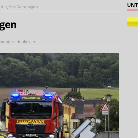
UNT
HL 1, Straße reinigen
ehilfe
igen
entare deaktiviert