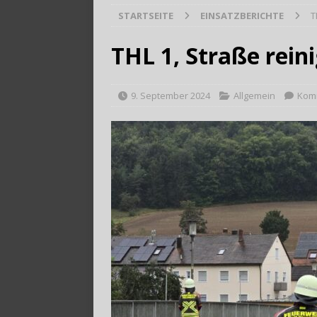
STARTSEITE
EINSATZBERICHTE
T
[ 28. Juli 2026 ]
Trag
THL 1, Straße rein
9. September 2024
Allgemein
Komm