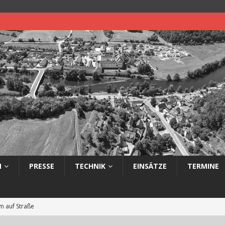
N
PRESSE
TECHNIK
EINSÄTZE
TERMINE
 auf Straße
eimerbrand im Freien