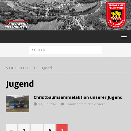
STARTSEITE
Jugend
Jugend
Christbaumsammelaktion unserer Jugend
13. Juni 2020
Kommentare deaktiviert
«
1
…
6
7