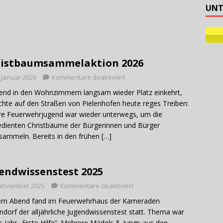
UNT
ehilfe
istbaumsammelaktion 2026
. Januar 2026
Kommentare deaktiviert
nd in den Wohnzimmern langsam wieder Platz einkehrt,
chte auf den Straßen von Pielenhofen heute reges Treiben:
e Feuerwehrjugend war wieder unterwegs, um die
dienten Christbäume der Bürgerinnen und Bürger
sammeln. Bereits in den frühen
[…]
endwissenstest 2025
 November 2025
Kommentare deaktiviert
ern Abend fand im Feuerwehrhaus der Kameraden
ndorf der alljährliche Jugendwissenstest statt. Thema war
s Jahr „Erste Hilfe“. Mehrere Mädels & Jungs aus den