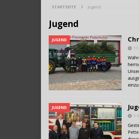
STARTSEITE
Jugend
[ 28. Juli 2026 ]
Trag
Jugend
Chr
JUGEND
17
Währe
herrs
Unser
ausge
einzu
Jug
JUGEND
1.
Gest
Pette
diese