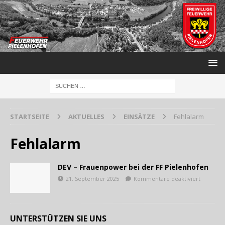
STARTSEITE
AKTUELLES
EINSÄTZE
Fehlalarm
Fehlalarm
DEV – Frauenpower bei der FF Pielenhofen
21. September 2025
Kommentare deaktiviert
UNTERSTÜTZEN SIE UNS