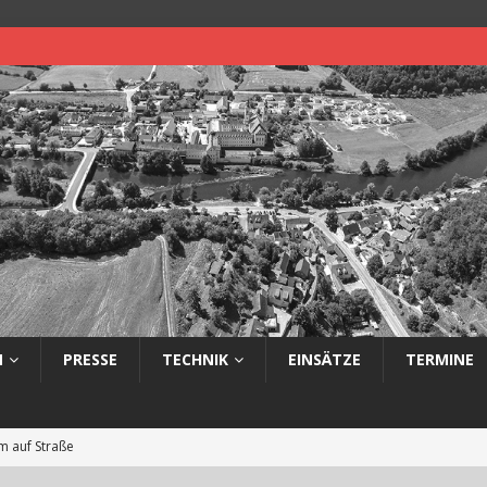
N
PRESSE
TECHNIK
EINSÄTZE
TERMINE
 auf Straße
eimerbrand im Freien