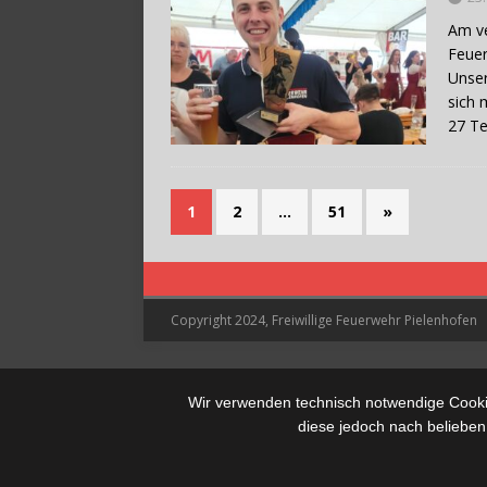
Am v
Feuer
Unser
sich 
27 Te
1
2
…
51
»
Copyright 2024, Freiwillige Feuerwehr Pielenhofen
Wir verwenden technisch notwendige Cookie
diese jedoch nach belieben