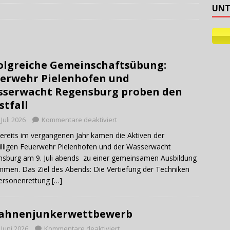
UNT
ehilfe
olgreiche Gemeinschaftsübung:
erwehr Pielenhofen und
serwacht Regensburg proben den
stfall
 Juli 2026
Kommentare deaktiviert
ereits im vergangenen Jahr kamen die Aktiven der
illigen Feuerwehr Pielenhofen und der Wasserwacht
sburg am 9. Juli abends zu einer gemeinsamen Ausbildung
men. Das Ziel des Abends: Die Vertiefung der Techniken
Personenrettung
[…]
Fahnenjunkerwettbewerb
 Juni 2026
Kommentare deaktiviert