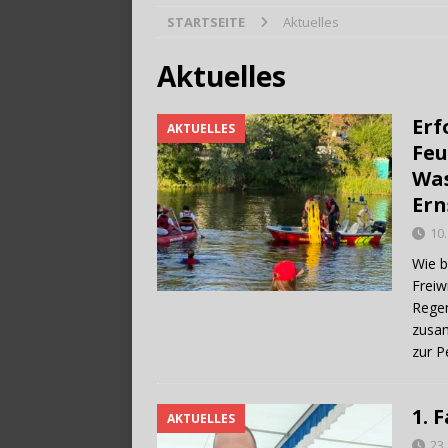
STARTSEITE
Aktuelles
[ 28. Juli 2026 ]
Trag
Aktuelles
Erf
AKTUELLES
Feu
Was
Ern
10.
Wie b
Freiw
Regen
zusam
zur 
1. 
AKTUELLES
23.