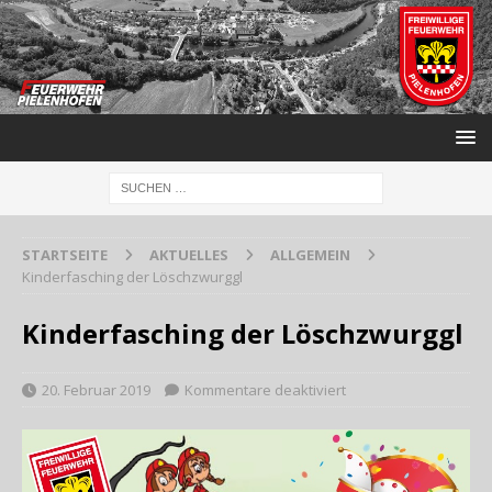
STARTSEITE
AKTUELLES
ALLGEMEIN
Kinderfasching der Löschzwurggl
Kinderfasching der Löschzwurggl
20. Februar 2019
Kommentare deaktiviert