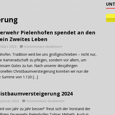
UNT
laulichtlauf 2026
AKTUELLES
erung
erwehr Pielenhofen spendet an den
ein Zweites Leben
. März 2026
Kommentare deaktiviert
nhofen. Tradition wird bei uns großgeschrieben – nicht nur,
e Kameradschaft zu pflegen, sondern vor allem, um
nsam Gutes zu tun. Nach unserer diesjährigen
tionellen Christbaumversteigerung konnten wir nun die
ze Summe von 1.120
[…]
istbaumversteigerung 2024
. Januar 2024
Kommentare deaktiviert
ird von Jahr zu Jahr besser!“ freut sich der Vorstand der
illigen Feuerwehr Pielenhofen Tobias Mirbeth. Auch in