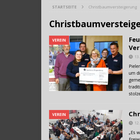
STARTSEITE
Christbaumversteigerung
[ 9. August 2026 ]
B
Christbaumversteig
Feu
VEREIN
Ver
13
Piele
um di
gemei
tradi
stol
Chr
VEREIN
12
„Es w
Freiw