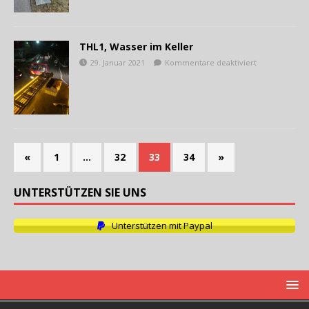
THL1, Wasser im Keller
29. Januar 2021
Kommentare deaktiviert
«
1
…
32
33
34
»
UNTERSTÜTZEN SIE UNS
Unterstützen mit Paypal