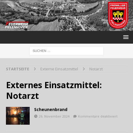
STARTSEITE
Externe Einsatzmittel
Notarzt
Externes Einsatzmittel:
Notarzt
Scheunenbrand
26. November 2024
Kommentare deaktiviert