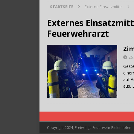
STARTSEITE
Externe Einsatzmittel
[ 28. Juli 2026 ]
Trag
Externes Einsatzmitt
Feuerwehrarzt
Zim
26
Geste
einem
auf A
aus. 
Copyright 2024, Freiwillige Feuerwehr Pielenhofen