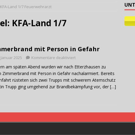
UNT
KFA-Land 1/7 Feuerwehrarzt
ehilfe
el:
KFA-Land 1/7
merbrand mit Person in Gefahr
. Januar 2025
Kommentare deaktiviert
rn am späten Abend wurden wir nach Etterzhausen zu
 Zimmerbrand mit Person in Gefahr nachalarmiert. Bereits
nfahrt rüsteten sich zwei Trupps mit schwerem Atemschutz
Ein Trupp ging umgehend zur Brandbekämpfung vor, der
[…]