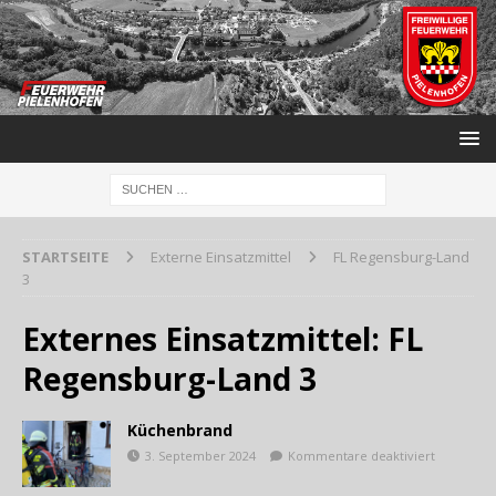
STARTSEITE
Externe Einsatzmittel
FL Regensburg-Land
3
Externes Einsatzmittel:
FL
Regensburg-Land 3
Küchenbrand
3. September 2024
Kommentare deaktiviert