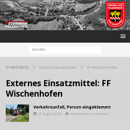
STARTSEITE
Externe Einsatzmittel
FF Wischenhofen
Externes Einsatzmittel:
FF
Wischenhofen
Verkehrsunfall, Person eingeklemmt
23. August 2024
Kommentare deaktiviert