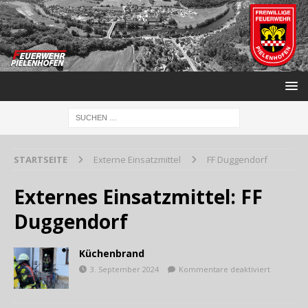
STARTSEITE
Externe Einsatzmittel
FF Duggendorf
Externes Einsatzmittel:
FF
Duggendorf
Küchenbrand
3. September 2024
Kommentare deaktiviert