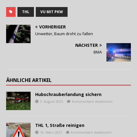
THL
VU MIT PKW
VORHERIGER
Unwetter, Baum droht zu fallen
NÄCHSTER
BMA
ÄHNLICHE ARTIKEL
Hubschrauberlandung sichern
3. August 2025
Kommentare deaktiviert
THL 1, Straße reinigen
10. März 2021
Kommentare deaktiviert