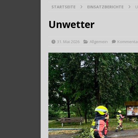
STARTSEITE
EINSATZBERICHTE
U
[ 9. August 2026 ]
B
Unwetter
31. Mai 2026
Allgemein
Kommentare