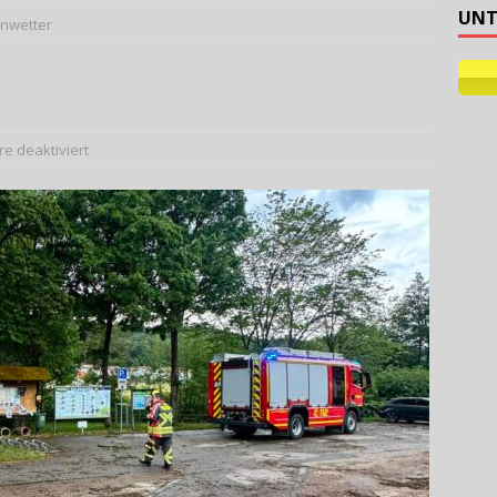
UNT
nwetter
laulichtlauf 2026
AKTUELLES
 deaktiviert