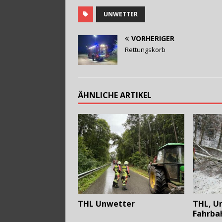
UNWETTER
VORHERIGER
Rettungskorb
ÄHNLICHE ARTIKEL
THL Unwetter
THL, U
Fahrba