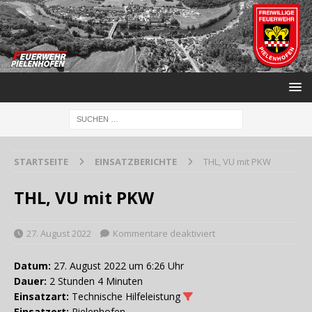
STARTSEITE
EINSATZBERICHTE
THL, VU mit PKW
THL, VU mit PKW
27. August 2022
Kommentare deaktiviert
Datum:
27. August 2022 um 6:26 Uhr
Dauer:
2 Stunden 4 Minuten
Einsatzart:
Technische Hilfeleistung
Einsatzort:
Pielenhofen