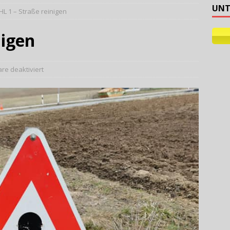
UNT
HL 1 – Straße reinigen
ehilfe
nigen
e deaktiviert