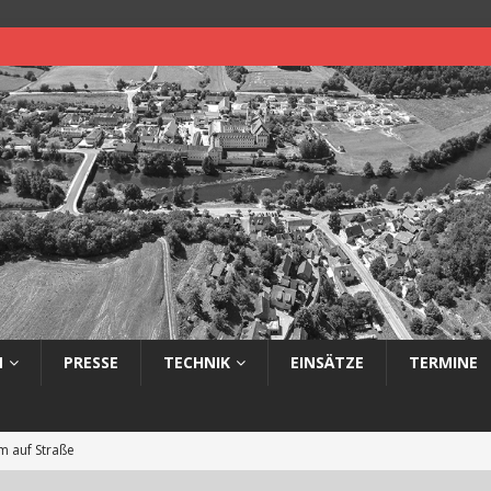
N
PRESSE
TECHNIK
EINSÄTZE
TERMINE
 auf Straße
eimerbrand im Freien