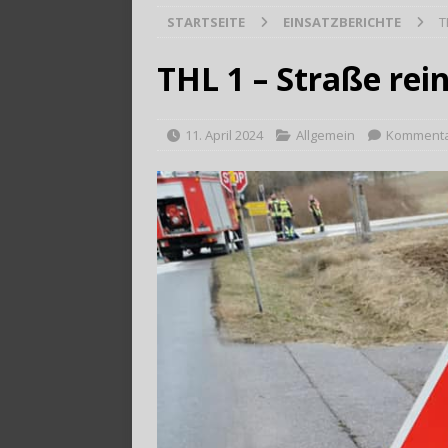
STARTSEITE
EINSATZBERICHTE
T
[ 28. Juli 2026 ]
Trag
THL 1 – Straße rei
11. April 2024
Allgemein
Kommentar