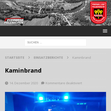
STARTSEITE
EINSATZBERICHTE
Kaminbrand
Kaminbrand
14. Dezember 2020
Kommentare deaktiviert