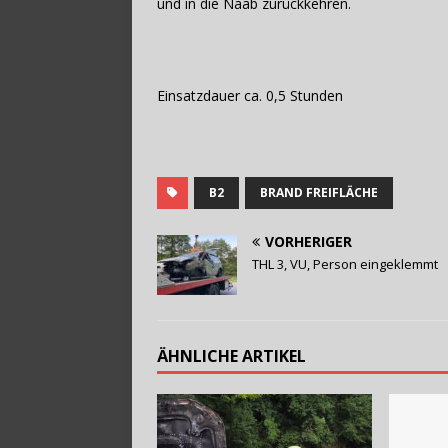
und in die Naab zurückkehren.
Einsatzdauer ca. 0,5 Stunden
B2
BRAND FREIFLÄCHE
VORHERIGER
THL 3, VU, Person eingeklemmt
ÄHNLICHE ARTIKEL