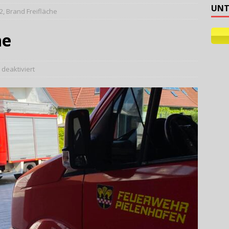
UNT
2, Brand Freifläche
ehilfe
he
deaktiviert