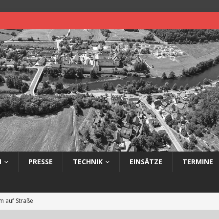
N
PRESSE
TECHNIK
EINSÄTZE
TERMINE
 auf Straße
eimerbrand im Freien