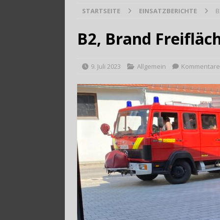
STARTSEITE
EINSATZBERICHTE
B
[ 28. Juli 2026 ]
Trag
B2, Brand Freifläc
9. Juli 2023
Allgemein
Kommentare 