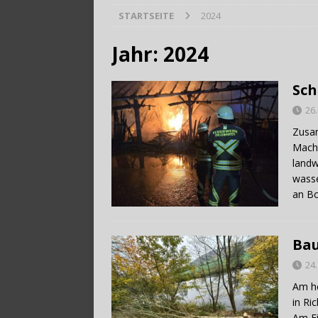
STARTSEITE
2024
[ 28. Juli 2026 ]
Trag
Jahr:
2024
Sc
26
Zusam
Macht
landw
wasse
an Bo
Ba
24
Am he
in Ri
Am Ei