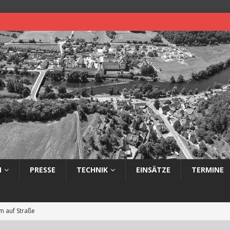
N
PRESSE
TECHNIK
EINSÄTZE
TERMINE
 auf Straße
eimerbrand im Freien