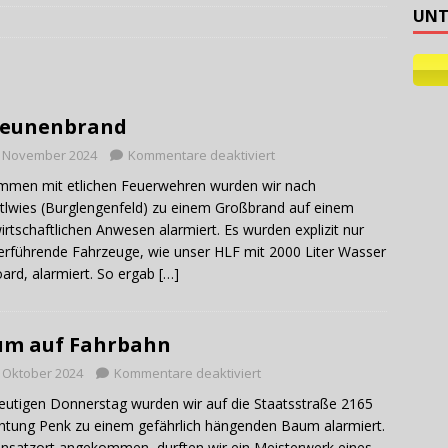
UNT
ehilfe
heunenbrand
. November 2024
Kommentare deaktiviert
men mit etlichen Feuerwehren wurden wir nach
lwies (Burglengenfeld) zu einem Großbrand auf einem
irtschaftlichen Anwesen alarmiert. Es wurden explizit nur
rführende Fahrzeuge, wie unser HLF mit 2000 Liter Wasser
ard, alarmiert. So ergab
[…]
um auf Fahrbahn
. Oktober 2024
Kommentare deaktiviert
utigen Donnerstag wurden wir auf die Staatsstraße 2165
chtung Penk zu einem gefährlich hängenden Baum alarmiert.
nsatzort angekommen, durften wir ein Meisterwerk eines