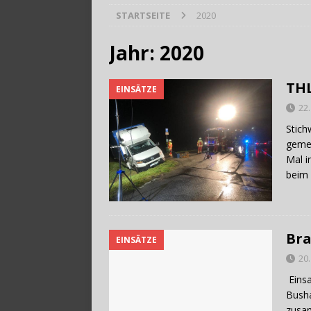
STARTSEITE
2020
[ 28. Juli 2026 ]
Trag
Jahr:
2020
THL
EINSÄTZE
22
Stich
gemei
Mal i
beim 
Bra
EINSÄTZE
20
Einsa
Busha
zusa