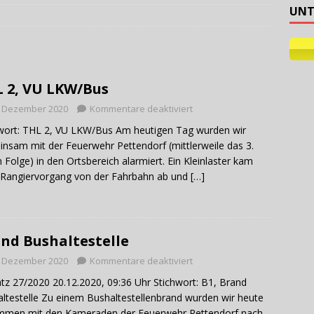
UNT
ehilfe
 2, VU LKW/Bus
. Dezember 2020
Kommentare deaktiviert
wort: THL 2, VU LKW/Bus Am heutigen Tag wurden wir
nsam mit der Feuerwehr Pettendorf (mittlerweile das 3.
n Folge) in den Ortsbereich alarmiert. Ein Kleinlaster kam
Rangiervorgang von der Fahrbahn ab und
[…]
nd Bushaltestelle
. Dezember 2020
Kommentare deaktiviert
tz 27/2020 20.12.2020, 09:36 Uhr Stichwort: B1, Brand
ltestelle Zu einem Bushaltestellenbrand wurden wir heute
mmen mit den Kameraden der Feuerwehr Pettendorf nach