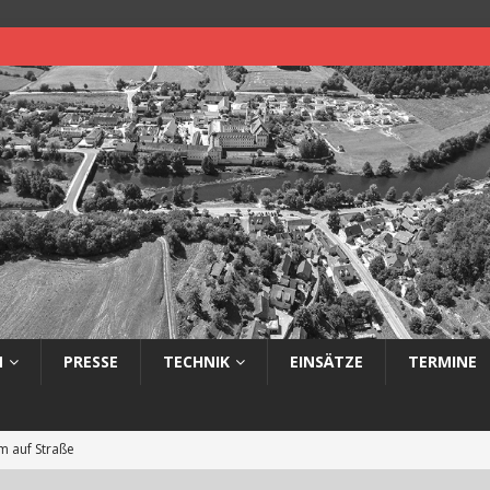
N
PRESSE
TECHNIK
EINSÄTZE
TERMINE
 auf Straße
eimerbrand im Freien