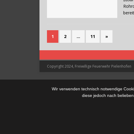
Rohrd
berei
1
2
…
11
»
Copyright 2024, Freiwillige Feuerwehr Pielenhofen
Wir verwenden technisch notwendige Cookie
diese jedoch nach belieben