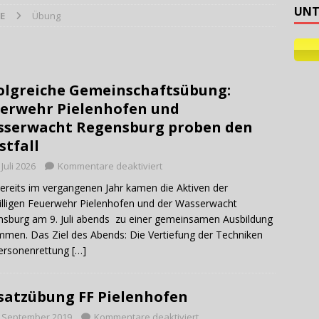
UNT
E
Übung
ehilfe
olgreiche Gemeinschaftsübung:
erwehr Pielenhofen und
serwacht Regensburg proben den
stfall
 Juli 2026
Kommentare deaktiviert
ereits im vergangenen Jahr kamen die Aktiven der
illigen Feuerwehr Pielenhofen und der Wasserwacht
sburg am 9. Juli abends zu einer gemeinsamen Ausbildung
men. Das Ziel des Abends: Die Vertiefung der Techniken
Personenrettung
[…]
satzübung FF Pielenhofen
. September 2019
Kommentare deaktiviert