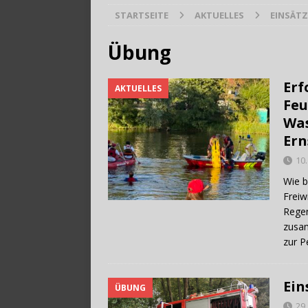
STARTSEITE
AKTUELLES
EINSÄTZ
[ 28. Juli 2026 ]
Trag
Übung
Erf
AKTUELLES
Feu
Was
Ern
10.
Wie b
Freiw
Regen
zusam
zur 
Ein
ÜBUNG
29