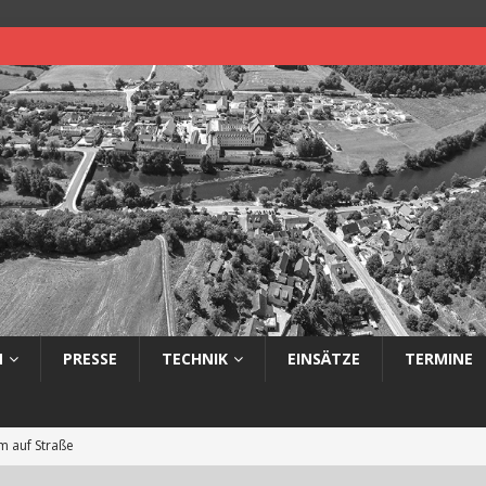
N
PRESSE
TECHNIK
EINSÄTZE
TERMINE
 auf Straße
eimerbrand im Freien