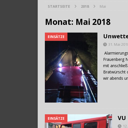
STARTSEITE
2018
Mai
[ 28. Juli 2026 ]
Trag
Monat:
Mai 2018
Unwett
EINSÄTZE
31. Mai 201
Alarmierungsz
Frauenberg N
mit anschlie
Bratwürscht 
wir abends u
VU 
EINSÄTZE
12