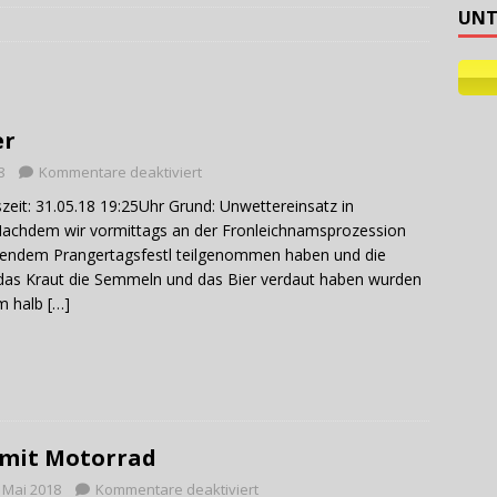
UNT
ehilfe
er
8
Kommentare deaktiviert
eit: 31.05.18 19:25Uhr Grund: Unwettereinsatz in
achdem wir vormittags an der Fronleichnamsprozession
ßendem Prangertagsfestl teilgenommen haben und die
das Kraut die Semmeln und das Bier verdaut haben wurden
m halb
[…]
mit Motorrad
. Mai 2018
Kommentare deaktiviert