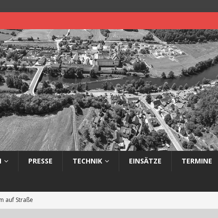
N
PRESSE
TECHNIK
EINSÄTZE
TERMINE
 auf Straße
eimerbrand im Freien