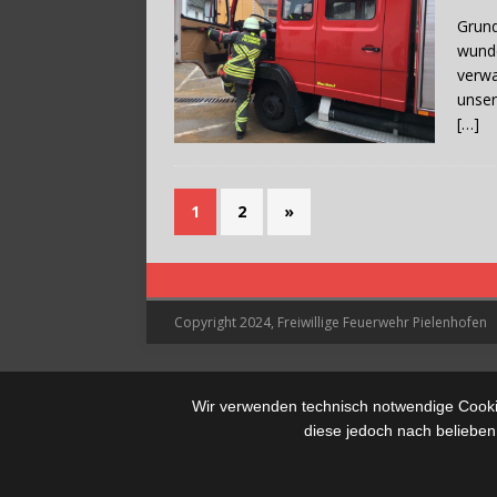
Grund
wunde
verwa
unser
[…]
1
2
»
Copyright 2024, Freiwillige Feuerwehr Pielenhofen
Wir verwenden technisch notwendige Cookie
diese jedoch nach belieben