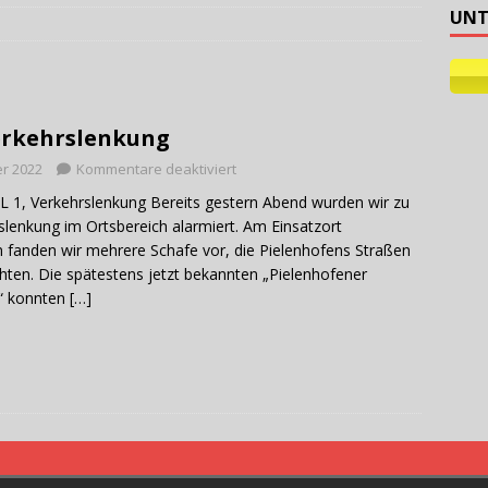
UNT
ehilfe
erkehrslenkung
r 2022
Kommentare deaktiviert
HL 1, Verkehrslenkung Bereits gestern Abend wurden wir zu
slenkung im Ortsbereich alarmiert. Am Einsatzort
anden wir mehrere Schafe vor, die Pielenhofens Straßen
hten. Die spätestens jetzt bekannten „Pielenhofener
r“ konnten
[…]