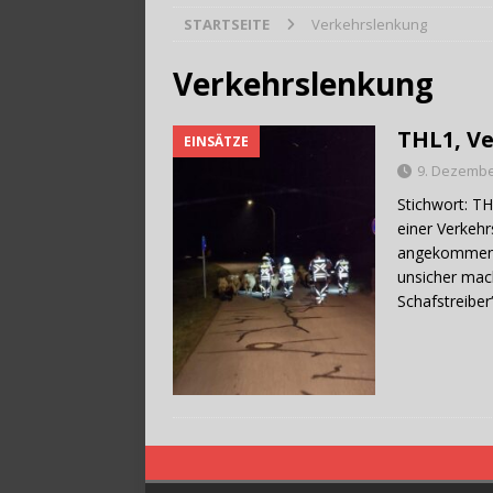
STARTSEITE
Verkehrslenkung
[ 28. Juli 2026 ]
Trag
Verkehrslenkung
THL1, V
EINSÄTZE
9. Dezembe
Stichwort: T
einer Verkehr
angekommen f
unsicher mac
Schafstreibe