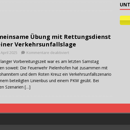
UNT
ehilfe
einsame Übung mit Rettungsdienst
einer Verkehrsunfallslage
 April 2025
Kommentare deaktiviert
langer Vorbereitungszeit war es am letzten Samstag
n soweit: Die Feuerwehr Pielenhofen hat zusammen mit
ohannitern und dem Roten Kreuz ein Verkehrsunfallszenario
inem beteiligten Linienbus und einem PKW geübt. Bei
en Szenarien
[…]