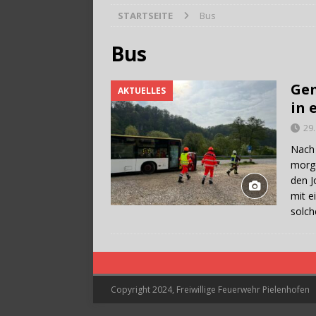
STARTSEITE
Bus
[ 28. Juli 2026 ]
Trag
Bus
Gem
AKTUELLES
in 
29.
Nach 
morge
den J
mit e
solch
Copyright 2024, Freiwillige Feuerwehr Pielenhofen