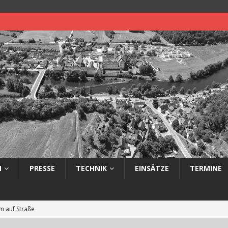
N
PRESSE
TECHNIK
EINSÄTZE
TERMINE
 auf Straße
eimerbrand im Freien