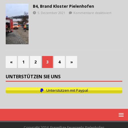
B4, Brand Kloster Pielenhofen
5. Dezember 2021
Kommentare deaktiviert
«
1
2
3
4
»
UNTERSTÜTZEN SIE UNS
Unterstützen mit Paypal
Copyright 2024, Freiwillige Feuerwehr Pielenhofen