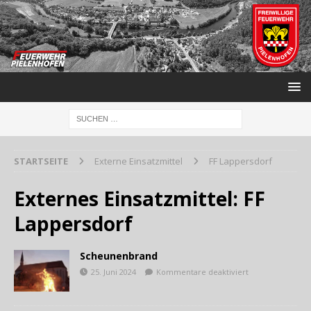
STARTSEITE
Externe Einsatzmittel
FF Lappersdorf
Externes Einsatzmittel:
FF
Lappersdorf
Scheunenbrand
25. Juni 2024
Kommentare deaktiviert