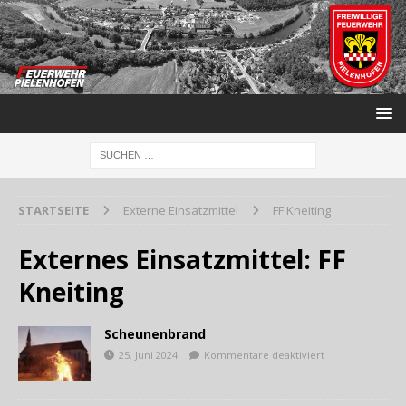
STARTSEITE
Externe Einsatzmittel
FF Kneiting
Externes Einsatzmittel:
FF
Kneiting
Scheunenbrand
25. Juni 2024
Kommentare deaktiviert