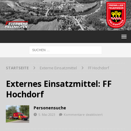
STARTSEITE
Externe Einsatzmittel
FF Hochdorf
Externes Einsatzmittel:
FF
Hochdorf
Personensuche
5. Mai 2023
Kommentare deaktiviert