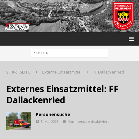
STARTSEITE
Externe Einsatzmittel
FF Dallackenried
Externes Einsatzmittel:
FF
Dallackenried
Personensuche
5. Mai 2023
Kommentare deaktiviert