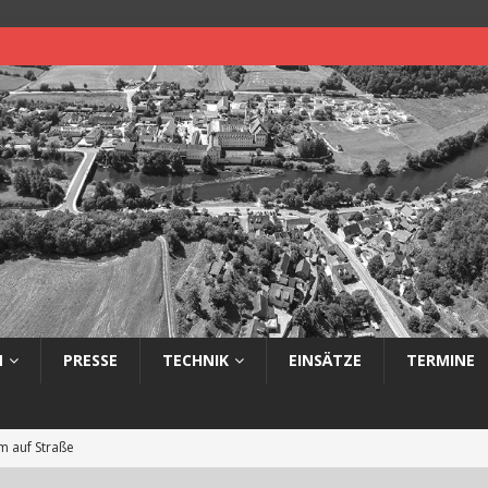
N
PRESSE
TECHNIK
EINSÄTZE
TERMINE
 auf Straße
eimerbrand im Freien