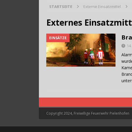
STARTSEITE
Externe Einsatzmittel
[ 28. Juli 2026 ]
Trag
Externes Einsatzmitt
Bra
EINSÄTZE
14
Alarm
wurde
Kame
Brand
unter
Copyright 2024, Freiwillige Feuerwehr Pielenhofen