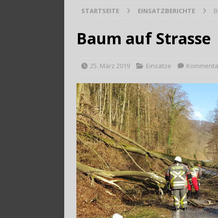
STARTSEITE
EINSATZBERICHTE
B
[ 9. August 2026 ]
B
Baum auf Strasse
25. März 2019
Einsätze
Kommentar