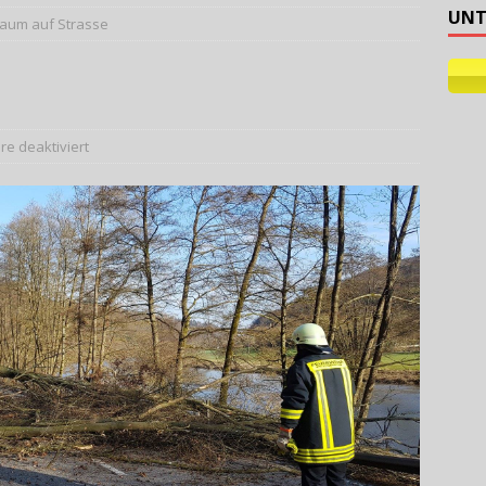
UNT
aum auf Strasse
laulichtlauf 2026
AKTUELLES
e deaktiviert