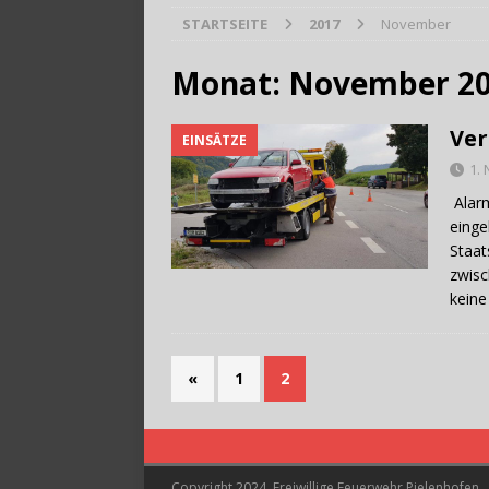
STARTSEITE
2017
November
[ 28. Juli 2026 ]
Trag
Monat:
November 2
Ver
EINSÄTZE
1.
Alarm
einge
Staat
zwisc
keine
«
1
2
Copyright 2024, Freiwillige Feuerwehr Pielenhofen